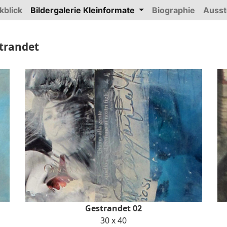
kblick
Bildergalerie Kleinformate
Biographie
Ausst
(current)
strandet
Gestrandet 02
30 x 40